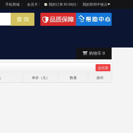
┊
手机商城
┊
会员卡
┊
我的订单:¥0.00(0)
┊
我的郑州中链云
购物车
0
色
单价（元）
数量
操作